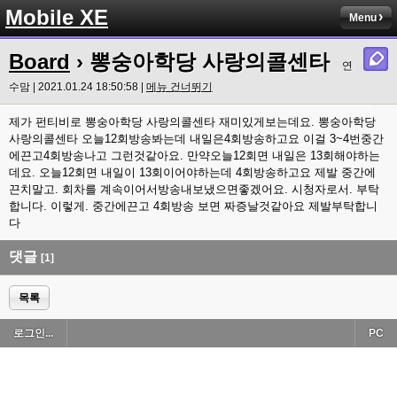
Mobile XE
Menu
Board
› 뽕숭아학당 사랑의콜센타
연
수맘 | 2021.01.24 18:50:58 |
메뉴 건너뛰기
제가 펀티비로 뽕숭아학당 사랑의콜센타 재미있게보는데요. 뽕숭아학당
사랑의콜센타 오늘12회방송봐는데 내일은4회방송하고요 이걸 3~4번중간
에끈고4회방송나고 그런것같아요. 만약오늘12회면 내일은 13회해야하는
데요. 오늘12회면 내일이 13회이어야하는데 4회방송하고요 제발 중간에
끈치말고. 회차를 계속이어서방송내보냈으면좋겠어요. 시청자로서. 부탁
합니다. 이렇게. 중간에끈고 4회방송 보면 짜증날것같아요 제발부탁합니
다
댓글
[1]
목록
로그인...
PC