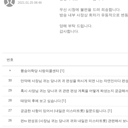
2021.01.25 08:46
우선 시청에 불편을 드려 죄송합니다.
방송 내부 사정상 회차가 유동적으로 변
양해 부탁 드립니다.
감사합니다.
번호
뽕숭아학당 사랑의콜센타
[1]
»
만약에 사장님 귀는 당나귀 귀 편성을 하시게 되면 나는 자연인이다 편성
30
혹시 사장님 귀는 당나귀 귀 관련 편성 게획을 어떻게 짜셨는지 궁금해
29
태양의 후예 보고 싶습니다
[1]
28
궁금한 사항이 있어서 (내일은 미스터트롯) 질문드립니다.
[1]
27
펀tv 편성표 (사장님 귀는 당나귀 귀와 내일은 미스터트롯) 관련해서 
26