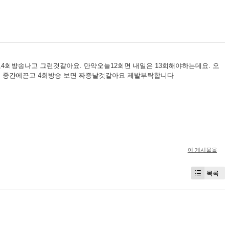
회방송나고 그런것같아요. 만약오늘12회면 내일은 13회해야하는데요. 오
. 중간에끈고 4회방송 보면 짜증날것같아요 제발부탁합니다
이 게시물을
목록