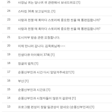
사장님 귀는 당나귀 귀 관련해서 보내드려요
[1]
25
스타킹 36회 보고싶어요.
[1]
24
사랑과 전쟁 매 회마다 스토리에 중요한 씬을 왜 통편집합니까?
23
사랑과 전쟁 매 회마다 스토리에 중요한 씬을 왜 통편집합니까?
22
도시어부 방송 관련 요청합니다.
21
이제 만나러 갑니다. 김옥희님께~~~
20
인생다큐 마이웨이 37회
[1]
19
정글의 법칙
[1]
18
순풍산부인과 시간 다시 앞당겨주세요!!
[1]
17
부산
[1]
16
순풍산부인과 시간표
[1]
15
순풍산부인과 시청자들이 많은거 같은데
[1]
14
프로그램 편성이 정말 일관성이 없네요 (순풍산부인과)
[1]
13