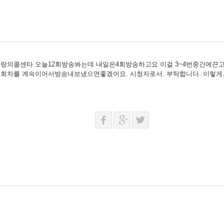
랑의콜센타 오늘12회방송봐는데 내일은4회방송하고요 이걸 3~4번중간에끈고4
. 회차를 계속이어서방송내보냈으면좋겠어요. 시청자로서. 부탁합니다. 이렇게