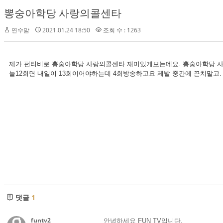
뽕숭아학당 사랑의콜센타
연수맘
2021.01.24 18:50
조회 수 : 1263
제가 펀티비로 뽕숭아학당 사랑의콜센타 재미있게보는데요. 뽕숭아학당 사
늘12회면 내일이 13회이어야하는데 4회방송하고요 제발 중간에 끈치말고
댓글
1
funtv2
안녕하세요 FUN TV입니다.