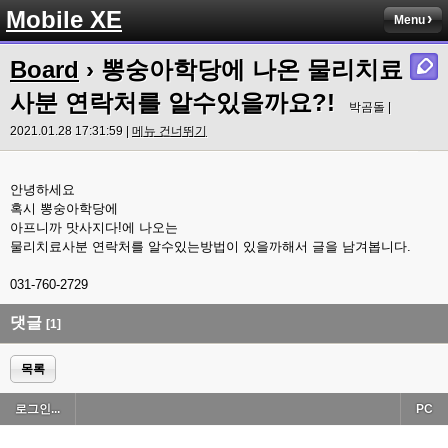
Mobile XE
Menu
Board
› 뽕숭아학당에 나온 물리치료
사분 연락처를 알수있을까요?!
박곰돌 |
2021.01.28 17:31:59 |
메뉴 건너뛰기
안녕하세요
혹시 뽕숭아학당에
아프니까 맛사지다!에 나오는
물리치료사분 연락처를 알수있는방법이 있을까해서 글을 남겨봅니다.
031-760-2729
댓글
[1]
목록
로그인...
PC