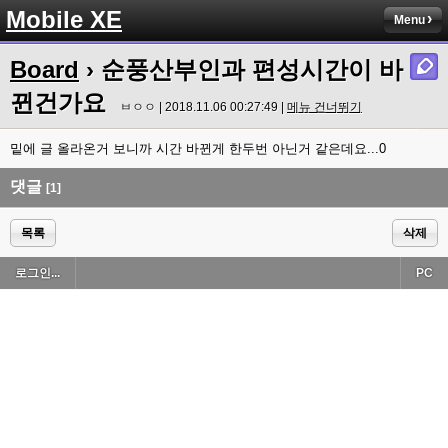
Mobile XE
Menu
Board
› 순풍산부인과 편성시간이 바
뀐건가요
ㅂㅇㅇ | 2018.11.06 00:27:49 |
메뉴 건너뛰기
밑에 글 올라온거 보니까 시간 바뀐게 한두번 아닌거 같은데요...0
댓글
[1]
목록
삭제
로그인...
PC